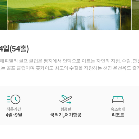
일(54홀)
해피밸리 골프 클럽은 평지에서 언덕으로 이르는 자연의 지형, 수림, 연
있는 골프 클럽이며 훗카이도 최고의 수질을 자랑하는 천연 온천욕도 즐
적용기간
항공편
숙소형태
4월~9월
국적기,저가항공
리조트