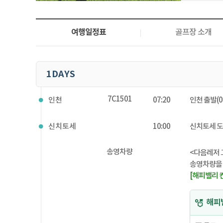
여행일정표
골프장 소개
1DAYS
7C1501
인천
07:20
인천 출발(07
신치토세
10:00
신치토세 
송영차량
<다음레저 
송영차량을 
[해피밸리 컨트
해피밸리