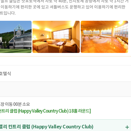
 골프 클럽은 삿포로역에서 차로 약 40분, 신치토세 공항에서 차로 약 1시간 거
 이동하기에 편리한 곳에 있고 셔틀버스도 운행하고 있어 이용하기에 편리한
트입니다.
합된 개방적인 호텔 더 롯지
실을 갖춘 스위트 룸을 비롯해 스탠다드 트윈 룸, 싱글 룸 등 총 27실을 갖춘 더
 개방적인 공간에서 천천히 편히 쉬십시오.
 만든 욕실을 자랑하는 76㎡의 디럭스 트윈룸 4실, 39㎡의 스탠다드 트윈룸
5㎡의 싱글룸 4실, 총 29실이 준비된 "더 롯지"에서, 플레이 전과 후의 시간을 충
주세요.
15:00 / 체크아웃 10:00
: 27개
호텔식
장 이동 00분 소요
리 클럽 (Happy Valley Country Club) 18홀 라운드]
 컨트리 클럽 (Happy Valley Country Club)