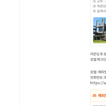
▣ 규모 : 2
▣ 개관년도
▣ 설계사 :
해피밸리 
대로, 레
언듈레이션
속에서 즐
페어웨이
함 속에,
라운딩 후 호
호텔 체크인 
호텔 : 해피밸리
전화번호 : 0
https://
해피밸리