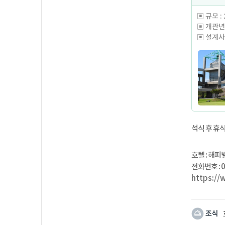
▣ 규모 : 2
▣ 개관년도
▣ 설계사 :
해피밸리 
대로, 레
언듈레이션
속에서 즐
페어웨이
함 속에,
석식 후 휴
호텔 : 해피밸리
전화번호 : 0
https://