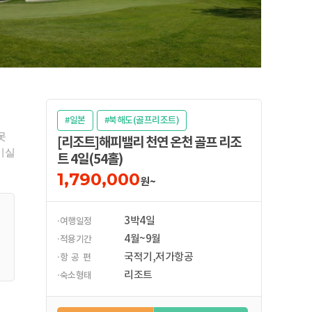
#일본
#북해도(골프리조트)
못
[리조트]해피밸리 천연 온천 골프 리조
기실
트 4일(54홀)
1,790,000
원~
3박4일
·여행일정
4월~9월
·적용기간
국적기,저가항공
·항 공 편
리조트
·숙소형태