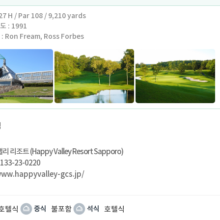
7 H / Par 108 / 9,210 yards
 : 1991
 Ron Fream, Ross Forbes
골프 클럽 삿포로는, 평지에서 언덕으로 이르는 자연을 지형, 수림, 연못등을 그
이아웃된 27홀의 챔피온코스가 있는 골프 클럽입니다. 온화하고 플랫한 지형과
을 맛볼 수 있는 지형자연의 원형지를 그대로 살려, 어디까지나 자연의 조형
기자는 설계자 "로날드 프림의 컨셉을 살리고 있습니다.
로부터 러프에 이어지는 마운드를 그린의 언듈레이션이 하나로 연결되는 훌륭
 공략성을 풍부하게, 북해도다운 북해도를 만끽할 수 있는 코스들 입니다.
식
 리조트 (Happy Valley Resort Sapporo)
133-23-0220
www.happyvalley-gcs.jp/
호텔식
불포함
호텔식