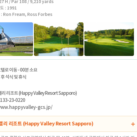
7 H / Par 108 / 9,210 yards
 : 1991
 Ron Fream, Ross Forbes
골프 클럽 삿포로는, 평지에서 언덕으로 이르는 자연을 지형, 수림, 연못등을 그
이아웃된 27홀의 챔피온코스가 있는 골프 클럽입니다. 온화하고 플랫한 지형과
을 맛볼 수 있는 지형자연의 원형지를 그대로 살려, 어디까지나 자연의 조형
기자는 설계자 "로날드 프림의 컨셉을 살리고 있습니다.
로부터 러프에 이어지는 마운드를 그린의 언듈레이션이 하나로 연결되는 훌륭
 공략성을 풍부하게, 북해도다운 북해도를 만끽할 수 있는 코스들 입니다.
텔로 이동 - 00분 소요
후 석식 및 휴식
 리조트 (Happy Valley Resort Sapporo)
133-23-0220
www.happyvalley-gcs.jp/
 리조트 (Happy Valley Resort Sapporo)