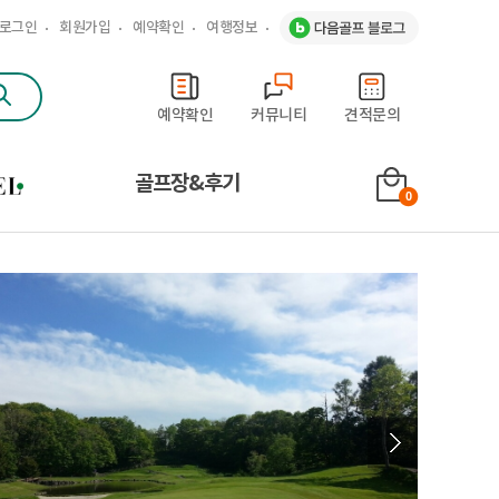
로그인
회원가입
예약확인
여행정보
문
예약확인
커뮤니티
견적문의
골프장&후기
0
Next