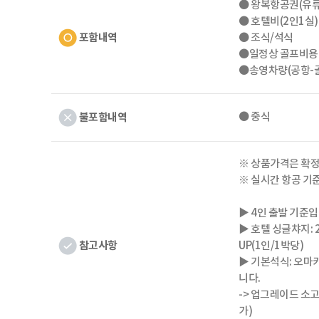
● 왕복항공권(유류
● 호텔비(2인1실)
포함내역
● 조식/석식
●일정상 골프비용
●송영차량(공항-
불포함내역
● 중식
※ 상품가격은 확정
※ 실시간 항공 기
▶ 4인 출발 기준입
▶ 호텔 싱글챠지: 2
참고사항
UP(1인/1박당)
▶ 기본석식: 오마
니다.
-> 업그레이드 소고기
가)