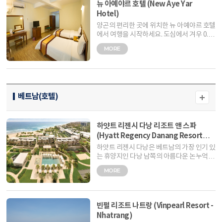
다양한 다이닝 옵션 제공 ●개성적이고 다양
뉴 아예야르 호텔 (New Aye Yar
니다. 호텔은 편리한 주차 공간을 운영합니
한 트리트먼트와 제품을 제공하는 월드클래
Hotel)
다. ●객실 수 : 6개 ●설립일 : 1996년 ●리모델
스 만다라스파(MandaraSpa) ●훌라(Hula),
양곤의 편리한 곳에 위치한 뉴 아예야르 호텔
링일 : 2014년 ●체크인 14:00 / 체크아웃
스노클링 그리고 어린이 프로그램 등 매일 운
에서 여행을 시작하세요. 도심에서 겨우 0.04
14:00
영되는 각종 문화체험 프로그램
Km 거리에 있어 도심의 명소들과 볼거리를
MORE
쉽게 만나보실 수 있습니다. 도시의 중요 명
소인 영국 대사관, 모닝 마켓, 나이트 마켓 같
은 곳도 방문하실 수 있어 호텔의 위치가 맘
에 들으실 것 입니다. 양곤에 위치한 호텔의
장점은 비할데 없는 서비스와 오락 시설이 마
베트남(호텔)
련되어 있는 것입니다. 이 호텔은 고지식한
손님도 만족할 다수 시설을 제공합니다 ●체
크인 14:00 / 체크아웃 12:00
하얏트 리젠시 다낭 리조트 앤 스파
(Hyatt Regency Danang Resort
and Spa)
하얏트 리젠시 다낭은 베트남의 가장 인기 있
는 휴양지인 다낭 남쪽의 아름다운 논누억
(Non Nuoc) 해변에 위치한 럭셔리 리조트
MORE
로 고운 백사장과 바다의 수려한 풍경을 한눈
에 조망할 수 있는 최적의 위치를 자랑합니다
또 다낭의 명소인 오행산(Marble
Mountain) 의 동굴 불상으로 유명한 투이선
빈펄 리조트 나트랑 (Vinpearl Resort -
(Thuy Son) 을 비롯하여 월드 클래스의 골
Nhatrang)
프코스 2곳이 인근에 있어 레저 및 관광 모두