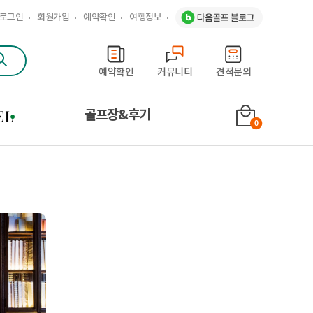
로그인
회원가입
예약확인
여행정보
문
예약확인
커뮤니티
견적문의
골프장&후기
0