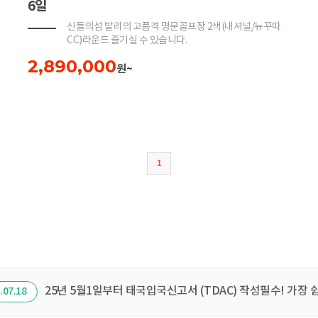
6일
신들의섬 발리의 고품격 명문골프장 2색(내셔널/뉴꾸따
CC)라운드 즐기실 수 있습니다.
2,890,000
원~
1
[25년 최신] 비지트재팬 가장 쉽게 등록하는 방법
.05.19