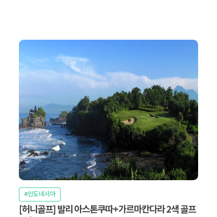
#인도네시아
[허니골프] 발리 아스톤쿠따+가르마칸다라 2색 골프