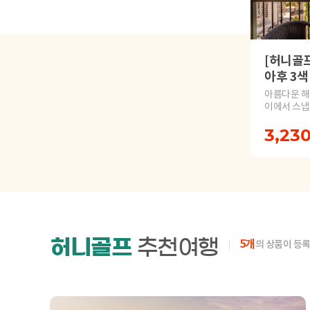
[허니골프
아후 3색
아름다운 해
이에서 스냅
있는 기회!!
3,23
허니골프
추천여행
5개
의 상품이 등