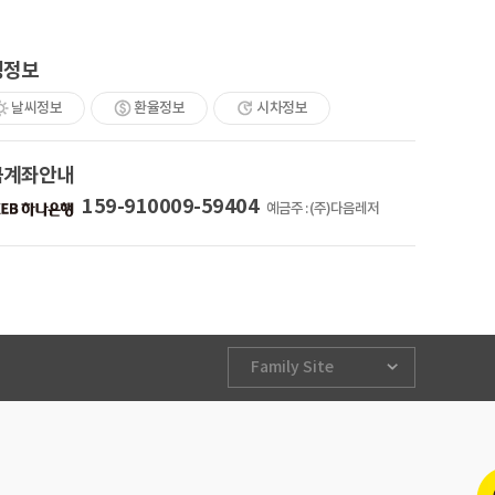
행정보
날씨정보
환율정보
시차정보
금계좌안내
159-910009-59404
예금주 : (주)다음레저
Family Site