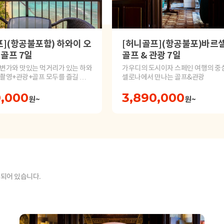
](항공불포함) 하와이 오
[허니골프](항공불포)바르
 골프 7일
골프 & 관광 7일
변가와 맛있는 먹거리가 있는 하와
가우디의 도시이자 스페인 여행의 중심
촬영+관광+골프 모두를 즐길 수
셀로나에서 만나는 골프&관광
0,000
3,890,000
원~
원~
록되어 있습니다.