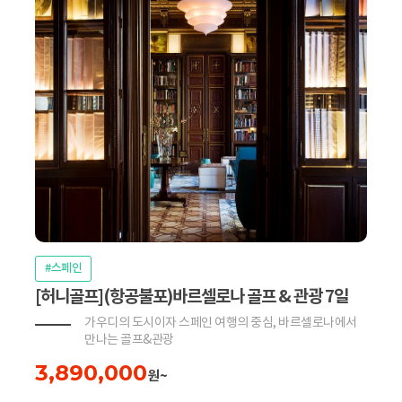
#스페인
[허니골프](항공불포)바르셀로나 골프 & 관광 7일
가우디의 도시이자 스페인 여행의 중심, 바르셀로나에서
만나는 골프&관광
3,890,000
원~