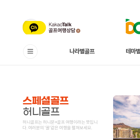
나라별골프
테마
스페셜골프
허니골프
허니골프는 허니문+골프 여행이라는 뜻입니
다. 여러분의 '꿀'같은 여행을 펼쳐보세요.