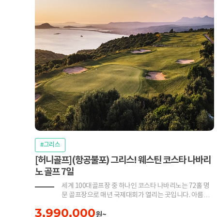
#그리스
[허니골프](항공불포) 그리스! 웨스틴 코스타 나바리
노 골프 7일
세계 100대골프장 중 하나인 코스타 나바리노는 72홀 명
문 골프장으로 매년 국제대회가 열리는 곳입니다. 아름다
운 이오니아 해의 전경을 뒤로하고 라운드를 줄기실 수 있
3,990,000
습니다.
원~