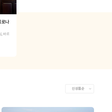
셀로나
, 바르