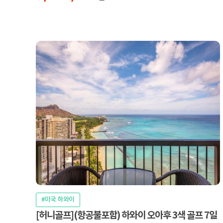
#미국 하와이
[허니골프](항공불포함) 하와이 오아후 3색 골프 7일