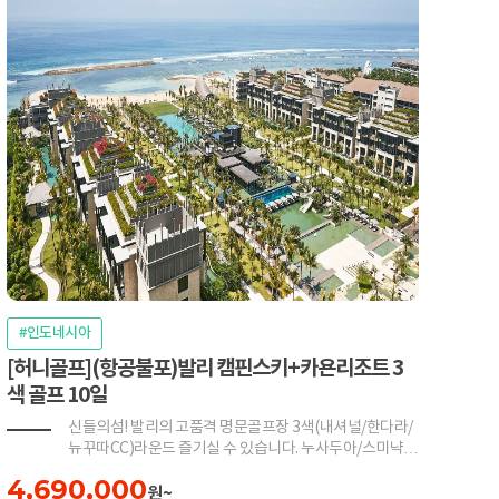
#인도네시아
[허니골프](항공불포)발리 캠핀스키+카욘리조트 3
색 골프 10일
신들의섬! 발리의 고품격 명문골프장 3색(내셔널/한다라/
뉴꾸따CC)라운드 즐기실 수 있습니다. 누사두아/스미냑/
우붓 지역을 다 돌아볼수 있는 일정입니다.
4,690,000
원~