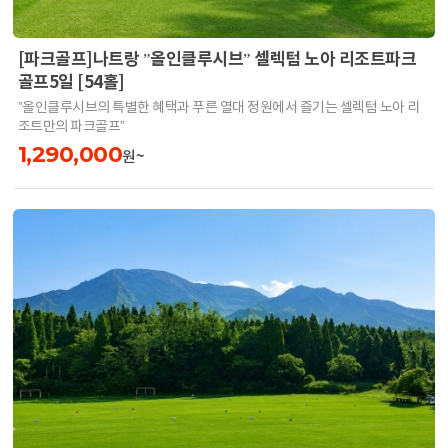
[파크골프]나트랑 ”올인클루시브” 셀렉텀 노아 리조트파크
골프5일 [54홀]
”올인클루시브의 특별한 혜택과 푸른 열대 정원에서 즐기는 셀렉텀 노아 리
조트만의 파크골프”
1,290,000
원~