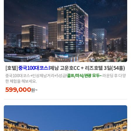
[호텔]
제남 고운호CC + 리즈호텔 3일(54홀)
중국100대코스!
중국100대코스+인상제남거리+5성급!
골프/미식/관광 모두~
라운딩 후 다양
한 체험을 해보세요.
599,000
원~