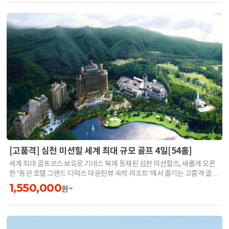
[고품격] 심천 미션힐 세계 최대 규모 골프 4일[54홀]
세계 최대 골프코스 보유로 기네스 북에 등재된 심천 미션힐즈, 새롭게 오픈
한 ”동관 호텔 그랜드 디럭스 마운틴뷰 숙박 리조트”에서 즐기는 고품격 골프
투어
1,550,000
원~