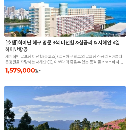
[호텔]하이난 해구 명문 3색 미션힐 &삼공리 & 서해안 4일
하이난항공
세계적인 골프장 미션힐(북코스) CC + 해구 최고의 골프장 삼공리 + 아름다
운경관을 자랑하는 서해안 CC, 이보다 더 좋을수 없는 품격 골프코스에서의
라운딩을 즐겨보세요.
1,579,000
원~