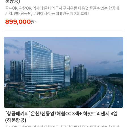
문항공)
골프OK, 관광OK. 역사와 문화의 도시 푸저우를 마음껏 즐길수 있는 항공패
키지. 연태산공원, 푸칭야시장 등 대표관광지 2회 포함!
899,000
원~
[항공패키지]온천/신동양/해협CC 3색+ 하얏트리젠시 4일
(하문항공)