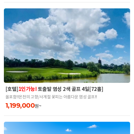
[호텔]
토출발 염성 2색 골프 4일[72홀]
1인가능!
올포함!!온천의 고향/사계절 꽃피는 아름다운 염성 골프!!
1,199,000
원~