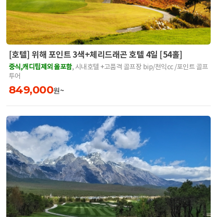
[호텔] 위해 포인트 3색+체리드래곤 호텔 4일 [54홀]
중식,캐디팁제외 올포함
, 시내호텔 +고품격 골프장 bip/천익cc /포인트 골프
투어
849,000
원~