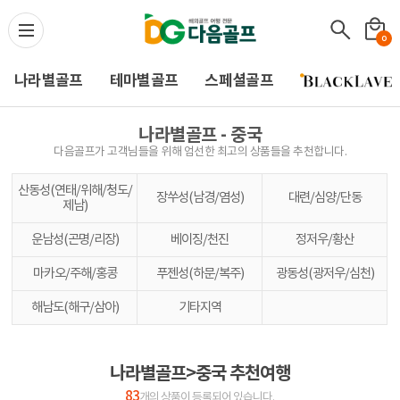
다음골프(Daum Golf) -
0
나라별골프
테마별골프
스페셜골프
나라별골프 - 중국
다음골프가 고객님들을 위해 엄선한 최고의 상품들을 추천합니다.
산동성(연태/위해/청도/
장쑤성(남경/염성)
대련/심양/단동
제남)
운남성(곤명/리장)
베이징/천진
정저우/황산
마카오/주해/홍콩
푸젠성(하문/복주)
광동성(광저우/심천)
해남도(해구/삼아)
기타지역
나라별골프>중국 추천여행
83
개의 상품이 등록되어 있습니다.