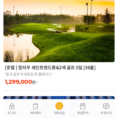
[호텔 ] 정저우 세인트앤드류&2색 골프 3일 [36홀]
”중국 골프의 새로운 핫 플레이스”
1,299,000
원~
로그인
예약확인
전화상담
맞춤견적
커뮤니티