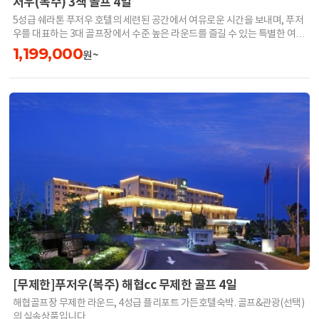
저우(복주) 3색 골프 4일
5성급 쉐라톤 푸저우 호텔의 세련된 공간에서 여유로운 시간을 보내며, 푸저
우를 대표하는 3대 골프장에서 수준 높은 라운드를 즐길 수 있는 특별한 여정
입니다.
1,199,000
원~
[무제한]푸저우(복주) 해협cc 무제한 골프 4일
해협골프장 무제한 라운드, 4성급 플리포트 가든호텔숙박. 골프&관광(선택)
의 실속상품입니다