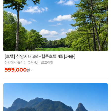
[호텔] 심양시내 3색+힐튼호텔 4일[54홀]
심양에서 즐기는 품격 있는 골프여행
999,000
원~