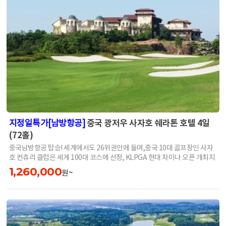
중국 광저우 사자호 쉐라톤 호텔 4일
지정일특가[남방항공]
(72홀)
중국남방항공 탑승! 세계에서도 26위권안에 들며,중국 10대 골프장인 사자
호 컨츄리 클럽은 세계 100대 코스에 선정, KLPGA 현대 차이나 오픈 개최지
1,260,000
원~