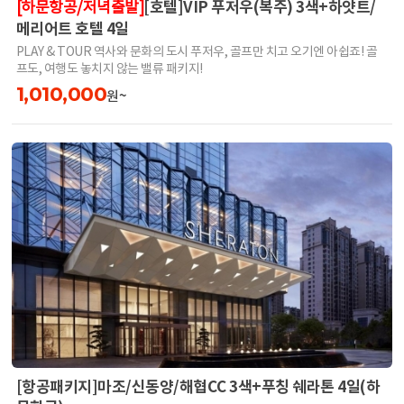
[호텔]VIP 푸저우(복주) 3색+하얏트/
[하문항공/저녁출발]
메리어트 호텔 4일
PLAY & TOUR 역사와 문화의 도시 푸저우, 골프만 치고 오기엔 아쉽죠! 골
프도, 여행도 놓치지 않는 밸류 패키지!
1,010,000
원~
[항공패키지]마조/신동양/해협CC 3색+푸칭 쉐라톤 4일(하