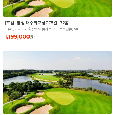
[호텔] 염성 태주화교성CC5일 [72홀]
라운딩의 재미와 환상적인 풍경을 모두 볼수있는상품
1,199,000
원~