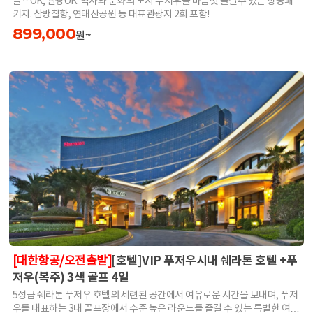
골프OK, 관광OK. 역사와 문화의 도시 푸저우를 마음껏 즐길수 있는 항공패
키지. 삼방칠항, 연태산공원 등 대표관광지 2회 포함!
899,000
원~
[호텔]VIP 푸저우시내 쉐라톤 호텔 +푸
[대한항공/오전출발]
저우(복주) 3색 골프 4일
5성급 쉐라톤 푸저우 호텔의 세련된 공간에서 여유로운 시간을 보내며, 푸저
우를 대표하는 3대 골프장에서 수준 높은 라운드를 즐길 수 있는 특별한 여정