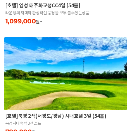
[호텔] 염성 태주화교성CC4일 [54홀]
라운딩의 재미와 환상적인 풍경을 모두 볼수있는상품
1,099,000
원~
[호텔]북경 2색(서경도/경남) 시내호텔 3일 (54홀)
북경시내숙박 2색골프