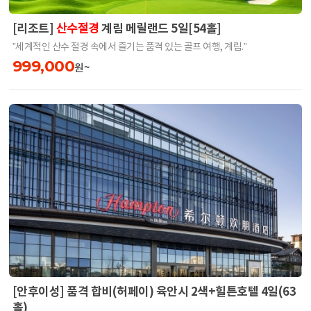
[리조트]
계림 메릴랜드 5일[54홀]
산수절경
”세계적인 산수 절경 속에서 즐기는 품격 있는 골프 여행, 계림.”
999,000
원~
[안후이성] 품격 합비(허페이) 육안시 2색+힐튼호텔 4일(63
홀)