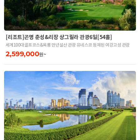
[리조트]곤명 춘성&리장 샹그릴라 관광6일[54홀]
세계100대골프코스&옥룡 만년설산 관광 유네스코 등재된 여강고성 관광
2,599,000
원~