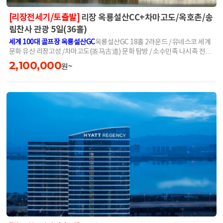
리장 옥룡설산CC+차마고도/옥호촌/송
[리장전세기/토출발]
림찬사 관광 5일(36홀)
세계 100대 골프장 옥룡설산GC
옥룡설산GC 18홀 2라운드 / 유네스코 세계
문화 유산 리장고성 /차마고도(茶⻢古道) 문화 탐방 / 소수민족 나시족 전통
마을 옥호촌 또는 티베트 불교의 작은 성지 송찬림사 관광!
2,100,000
원~