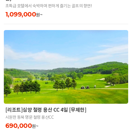
초특급 호텔에서 숙박하며 편하게 즐기는 골프의 향연!
1,099,000
원~
[리조트]심양 철령 용산 CC 4일 [무제한]
시원한 동북 명문 철령 용산CC
690,000
원~