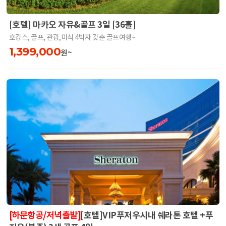
[호텔] 마카오 자유&골프 3일 [36홀]
호캉스, 골프, 관광,미식 4박자 갖춘 골프여행~
1,399,000
원~
[호텔]VIP푸저우시내 쉐라톤 호텔 +푸
[하문항공/저녁출발]