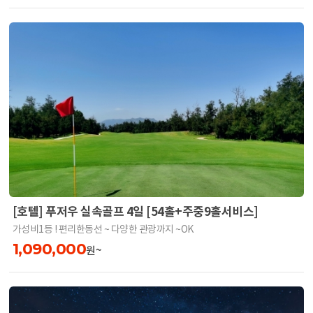
[호텔] 푸저우 실속골프 4일 [54홀+주중9홀서비스]
가성비1등 ! 편리한동선 ~ 다양한 관광까지 ~OK
1,090,000
원~