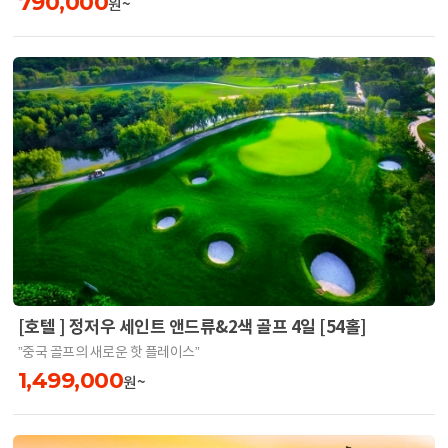
790,000
원~
[호텔 ] 정저우 세인트 앤드류&2색 골프 4일 [54홀]
”중국 골프의 새로운 핫 플레이스”
1,499,000
원~