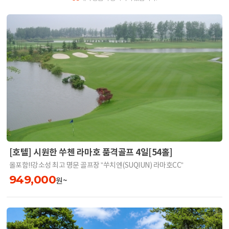
[호텔] 시원한 쑤첸 라마호 품격골프 4일[54홀]
올포함!!강소성 최고 명문 골프장 ”쑤치엔(SUQIUN) 라마호CC”
949,000
원~