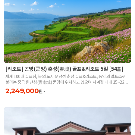
[리조트] 곤명(쿤밍) 춘성(春城) 골프&리조트 5일 [54홀]
세계 100대 골프장, 봄의 도시 운남성 춘성 골프&리조트, 동양의 알프스로
불리는 중국 윈난성(雲南城) 쿤밍에 위치하고 있으며 사계절 내내 15~22도
사이의 봄 날씨. 마운틴코스 18홀, 레이크 코스 18홀 총 36홀 규모, 특급 호텔
2,249,000
원~
수준의 리조트.