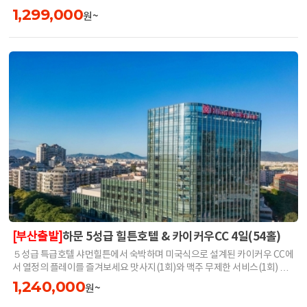
입니다.
1,299,000
원~
하문 5성급 힐튼호텔 & 카이커우CC 4일(54홀)
[부산출발]
５성급 특급호텔 샤먼힐튼에서 숙박하며 미국식으로 설계된 카이커우 CC에
서 열정의 플레이를 즐겨보세요 맛사지(1회)와 맥주 무제한 서비스(1회) 그
리고 석식뷔페 서비스(1회)까지 고품격 여행을 느껴보세요
1,240,000
원~