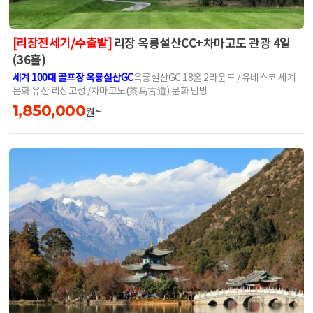
리장 옥룡설산CC+차마고도 관광 4일
[리장전세기/수출발]
(36홀)
세계 100대 골프장 옥룡설산GC
옥룡설산GC 18홀 2라운드 / 유네스코 세계
문화 유산 리장고성 /차마고도(茶⻢古道) 문화 탐방
1,850,000
원~