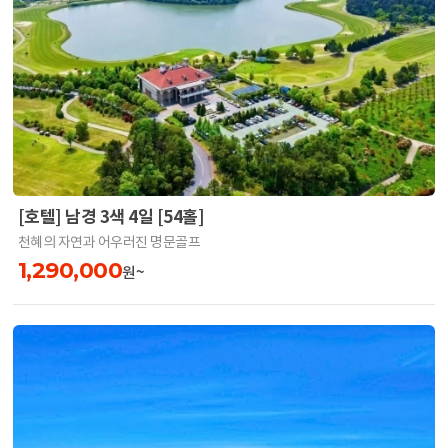
[호텔] 남경 3색 4일 [54홀]
천혜의 자연과 어우러진 명문골프
1,290,000
원~