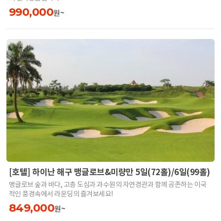
990,000
원~
[호텔] 하이난 해구 맹글로브&미량만 5일(72홀)/6일(99홀)
맹글로브 숲과 바다, 고층 도심과 과수원의 자연경관과 함께 공존하는 이국
적인 풍경속에서 라운딩의 즐겨보세요!
849,000
원~