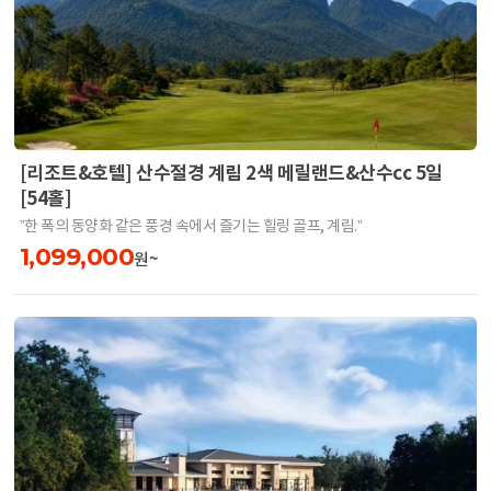
[리조트&호텔] 산수절경 계림 2색 메릴랜드&산수cc 5일
[54홀]
”한 폭의 동양화 같은 풍경 속에서 즐기는 힐링 골프, 계림.”
1,099,000
원~