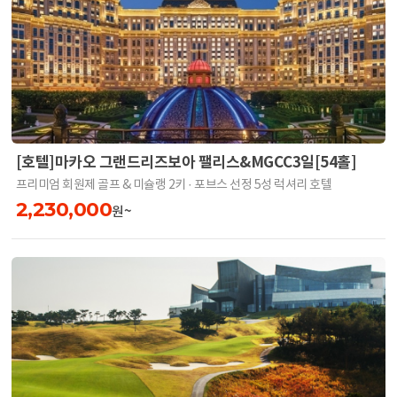
[호텔]마카오 그랜드리즈보아 팰리스&MGCC3일[54홀]
프리미엄 회원제 골프 & 미슐랭 2키 · 포브스 선정 5성 럭셔리 호텔
2,230,000
원~