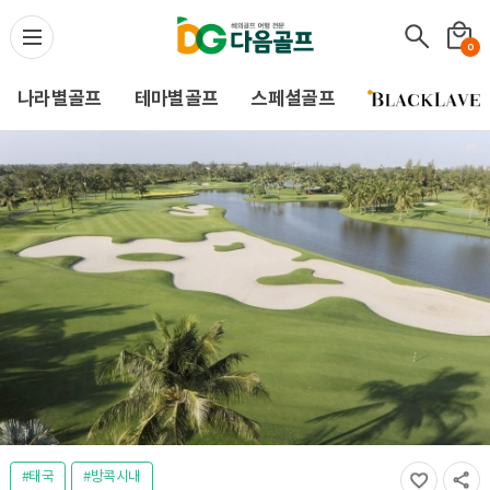
다음골프(Daum Golf) -
0
나라별골프
테마별골프
스페셜골프
#태국
#방콕시내