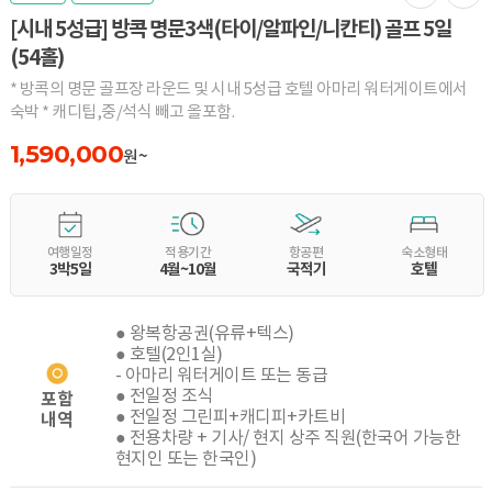
[시내 5성급] 방콕 명문3색(타이/알파인/니칸티) 골프 5일
(54홀)
* 방콕의 명문 골프장 라운드 및 시내 5성급 호텔 아마리 워터게이트에서
숙박 * 캐디팁,중/석식 빼고 올포함.
1,590,000
원~
여행일정
적용기간
항공편
숙소형태
3박5일
4월~10월
국적기
호텔
● 왕복항공권(유류+텍스)
● 호텔(2인1실)
- 아마리 워터게이트 또는 동급
● 전일정 조식
포함
● 전일정 그린피+캐디피+카트비
내역
● 전용차량 + 기사/ 현지 상주 직원(한국어 가능한
현지인 또는 한국인)