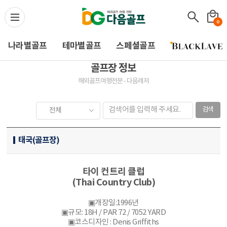
다음골프(Daum Golf) -
0
나라별골프
테마별골프
스페셜골프
골프장 정보
해외골프여행전문 - 다음레저
검색
태국(골프장)
타이 컨트리 클럽
(Thai Country Club)
▣개장일:1996년
▣규모: 18H / PAR 72 / 7052 YARD
▣코스디자인 : Denis Griffiths