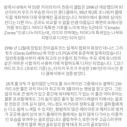
방콕시내에서 약 55분 거리의 타이 컨츄리 클럽은 1996년 개장했으며 97
년 타이거 우즈가 우승한 아시안 혼다클래식, 98년 제2회 조니워커 클래
식을 개최하여 더욱 유명해진 골프장입니다. 하와이에서 들여와 심어진
잔디는 다른 어느 곳과도 비교할 수 없을 만큼 아름답고 해변의 모래사장
처럼 부드럽다. 저마다 독특한 기후를 느끼게 하는 5군데의 "Climatic
Zones"으로 나누어지는데, 각각의 지역에는 저마다의 특색있는 나무와
지형으로 디자인 되어 있다.
1996 년 12월에 창립된 전미골프코스 설계자 협회의 회장인 데니스 그리
핏츠 (Danis Griffiths) 에 의한 US PGA국제 표준하에 설계되었습니다.
일반회원들서부터 세계 최고의 선수들이 참가하는 주요 국제 토너먼트
같은 어려운 시합까지 사용하기에 적합하도록 디자인 되었습니다. 7,157
야드의 코스 (프로티 기준) 는, 타이거 우즈가 우승한 1997년의 아시안 혼
다 클래식에서 검증 받았다.
18개 홀 모두가 쉽지않은 난이도를 과시하지만 그중에서도 블랙티 230
야드 6번 홀은 과히 아시아 최고의 파 3홀이라는 명성을 얻고 있다.. 그린
앞과 뒤로 큰 벙커가 있고 중간에 워터해저드가 있는 이 홀은 아마추어는
물론 프로들에게도 그리 쉽지 않은 홀이 될 것이다.레귤러 티에서는 골프
장 전장은 크게 길지 않아, 어느정도 비거리와 정확도를 가진 골퍼들에게
는 다소 쉽게 느껴질 수 있지만, 평범하지 않은 레이아웃과 해저드와 벙커
가 곳곳에 숨어 있어 보기 플레이어 들에게는 쉽지 않게 다가서는 이중적
인 모습을 보여주는 골프장입니다. 클럽하우스 또한 아주 고급스러우며
푸켓의 블루 캐년 골프장과 함께 태국 최고의 골프장이다.