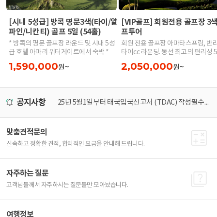
[시내 5성급] 방콕 명문3색(타이/알
[VIP골프] 회원전용 골프장 3색
파인/니칸티) 골프 5일 (54홀)
프투어
* 방콕의 명문 골프장 라운드 및 시내 5성
회원 전용 골프장 아마타스프링, 반라
급 호텔 아마리 워터게이트에서 숙박 * 캐
타이cc 라운딩. 동선 최고의 편리성 
디팁,중/석식 빼고 올포함.
랭카스터 호텔숙박. 최고급 골프장만 가고
1,590,000
2,050,000
원~
원~
싶은 고객에게 좋은 상품입니다.
공지사항
미널 이전 안내
25년 5월1일부터 태국입국신고서 (TDAC) 작성필수! 가장 쉽게 작성하는 방법
[
맞춤견적문의
신속하고 정확한 견적, 합리적인 요금을 안내해 드립니다.
자주하는 질문
고객님들께서 자주하시는 질문들만 모아놨습니다.
여행정보