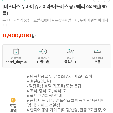
[비즈니스]두바이 쥬메이라/어드레스 몽고메리 4색 9일(90
홀)
두바이 고품격 5성급 호텔+100대골프장 +관광까지, 두바이 완벽 파헤치
기!
11,900,000
원~
여행일정
적용기간
항공편
숙소형태
hotel_days20
10월~3월
국적기,1
호텔
● 왕복항공료 및 유류&TAX - 비즈니스석
● 호텔(2인1실)
- 일정표상 호텔(리조트) 또는 동급
● 조식, 중식1회, 석식1회
● 골프 그린피+카트비
● 공항 미/샌딩 및 골프장호텔 이동 차량 +현지인
(영어) 가이드 전일정
포함
● 한국어 동행 가이드(미팅/샌딩, 관광 2회일정, 호
내역