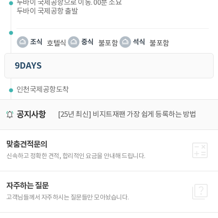
두바이 국제공항으로 이동. 00분 소요
두바이 국제공항 출발
호텔식
불포함
불포함
9DAYS
인천국제공항도착
공지사항
25년 5월1일부터 태국입국신고서 (TDAC) 작성필수! 가장 쉽게 작성하는 방법
[25년 최신] 비지트재팬 가장 쉽게 등록하는 방법
아
맞춤견적문의
신속하고 정확한 견적, 합리적인 요금을 안내해 드립니다.
자주하는 질문
고객님들께서 자주하시는 질문들만 모아놨습니다.