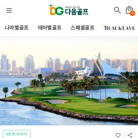
다음골프(Daum Golf) -
0
나라별골프
테마별골프
스페셜골프
#호주/두바이