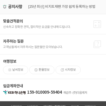
공지사항
25년 5월1일부터 태국입국신고서 (TDAC) 작성필수! 가장 쉽게 작성하는 방법
[25년 최신] 비지트재팬 가장 쉽게 등록하는 방법
아
맞춤견적문의
신속하고 정확한 견적, 합리적인 요금을 안내해 드립니다.
자주하는 질문
고객님들께서 자주하시는 질문들만 모아놨습니다.
여행정보
날씨정보
환율정보
시차정보
입금계좌안내
159-910009-59404
예금주 : (주)다음레저