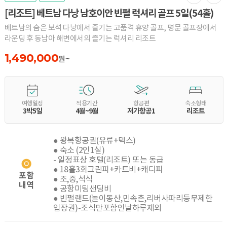
[리조트] 베트남 다낭 남호이안 빈펄 럭셔리 골프 5일(54홀)
베트남의 숨은 보석 다낭에서 즐기는 고품격 휴양 골프, 명문 골프장에서
라운딩 후 동남아 해변에서의 즐기는 럭셔리 리조트
1,490,000
원~
여행일정
적용기간
항공편
숙소형태
3박5일
4월~9월
저가항공1
리조트
● 왕복항공권(유류+텍스)
● 숙소 (2인1실)
- 일정표상 호텔(리조트) 또는 동급
● 18홀3회그린피+카트비+캐디피
포함
● 조,중,석식
내역
● 공항미팅샌딩비
● 빈펄랜드(놀이동산,민속촌,리버사파리등무제한
입장권)-조식만포함인날하루제외