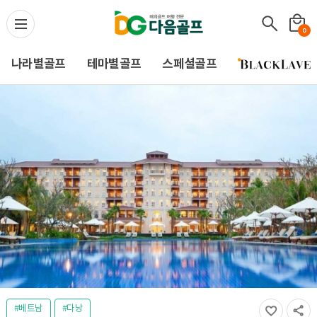
다음골프(Daum Golf) -
0
나라별골프
테마별골프
스페셜골프
#베트남
#다낭