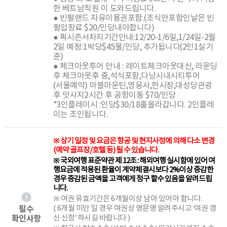
한 베트남직원 이 도와드립니다.
● 빈펄랜드 자유이용권포함.(조식만포함인날은 빈
펄입장료 $20/인당내야합니다)
● 픽시즌서차지기간안내:12/20-1/6일,1/24일-2월
2일 예정:1박당$45불/인당, 추가됩니다(2인1실기
준)
● 체크아웃투어 안내 : 레이트체크아웃대신, 라운딩
후 체크아웃후 중,석식포함,다낭시내시티투어
(서울예약) 마블마운틴,영응사,한시장,대성당관광
후 맛사지2시간 후 공항이동 $70/인당
*3인플레이시 :인당$30/18홀올라갑니다. 2인플레
이는 조인됩니다.
※ 상기 일정 및 요금은 항공 및 현지사정에 의해 다소 변경
(예약 골프장/호텔 등) 될 수 있습니다.
※ 국외여행 표준약관 제 12조 : 해외여행 실시함에 있어 여
행요금에 적용된 환율이 계약체결시보다 2%이상 증감한
경우 증감된 금액을 고객에게 청구 할수 있음을 알려드립
니다.
※ 여권 유효기간은 6개월이상 남아 있어야 합니다.
필수
( 6개월 미만 일 경우 여권상 영문명 알려주시고 ‘여권 갱
확인사항
신 신청’ 하시길 바랍니다 )