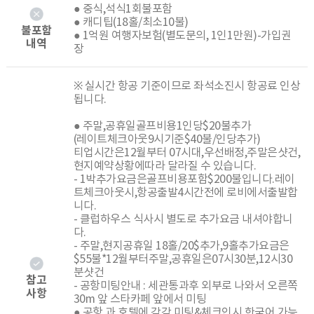
● 중식,석식1회불포함
● 캐디팁(18홀/최소10불)
불포함
● 1억원 여행자보험(별도문의, 1인1만원)-가입권
내역
장
※ 실시간 항공 기준이므로 좌석소진시 항공료 인상
됩니다.
● 주말,공휴일골프비용1인당$20불추가
(레이트체크아웃9시기준$40불/인당추가)
티업시간은12월부터 07시대,우선배정,주말은샷건,
현지예약상황에따라 달라질 수 있습니다.
- 1박추가요금은골프비용포함$200불입니다.레이
트체크아웃시,항공출발4시간전에 로비에서출발합
니다.
- 클럽하우스 식사시 별도로 추가요금 내셔야합니
다.
- 주말,현지공휴일 18홀/20$추가,9홀추가요금은
$55불*12월부터주말,공휴일은07시30분,12시30
분샷건
참고
- 공항미팅안내 : 세관통과후 외부로 나와서 오른쪽
사항
30m 앞 스타카페 앞에서 미팅
● 공항 과 호텔에 각각 미팅&체크인시 한국어 가능