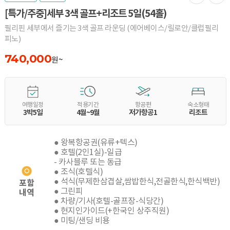
[특가/주중]세부 3색 골프+리조트 5일(54홀)
필리핀 세부에서 즐기는 3색 골프 라운딩 (에어베이스/릴로안/클럽필리
피노)
740,000
원~
여행일정
적용기간
항공편
숙소형태
3박5일
4월~9월
저가항공1
리조트
● 왕복항공권(유류+텍스)
● 호텔(2인1실)-일급
- 카사블루 또는 동급
● 조식(호텔식)
● 석식(무제한삼겹살,쌈밥한식,전골한식,한식백반)
포함
● 그린피
내역
● 차량/기사(호텔-골프장-식당간)
● 현지인가이드(+한국인 상주직원)
● 미팅/샌딩 비용