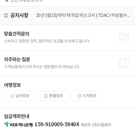
인천국제공항도착
공지사항
널 이전 안내
25년 5월1일부터 태국입국신고서 (TDAC) 작성필수! 가장 쉽게 작성하는 방법
[2
맞춤견적문의
신속하고 정확한 견적, 합리적인 요금을 안내해 드립니다.
자주하는 질문
고객님들께서 자주하시는 질문들만 모아놨습니다.
여행정보
날씨정보
환율정보
시차정보
입금계좌안내
159-910009-59404
예금주 : (주)다음레저