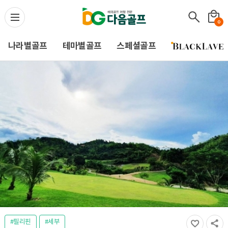
다음골프(Daum Golf) -
0
나라별골프
테마별골프
스페셜골프
#필리핀
#세부