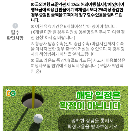
※ 국외여행 표준약관 제 12조 : 해외여행 실시함에 있어 여
행요금에 적용된 환율이 계약체결시보다 2%이상 증감한
경우 증감된 금액을 고객에게 청구 할수 있음을 알려드립
니다.
※ 여권 유효기간은 6개월이상 남아 있어야 합니다.
필수
( 6개월 미만 일 경우 여권상 영문명 알려주시고 ‘여권 갱
확인사항
신 신청’ 하시길 바랍니다 )
※ 항공사 탑승수속(선박 승선수속) 마감시간까지 수속
을 마치지 못한 경우 출국이 거절될 수 있으며 이 경우 당
사의 책임범위가 아님을 알려드립니다
※ 골프 라운드 중 장비(골프카트 등) 사고시 비용보상은
여행자보험 범위에 적용되지 않습니다. (보험사 약관확
인 必)