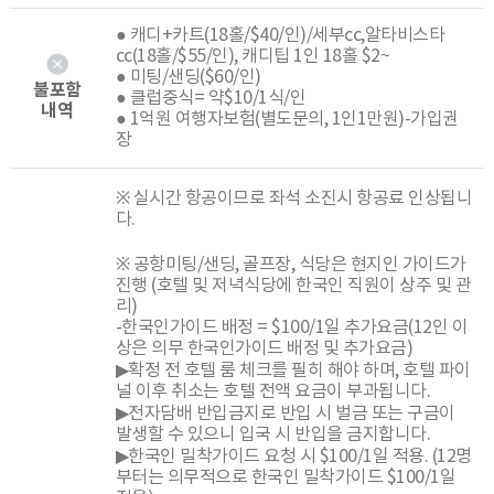
● 캐디+카트(18홀/$40/인)/세부cc,알타비스타
cc(18홀/$55/인), 캐디팁 1인 18홀 $2~
● 미팅/샌딩($60/인)
불포함
● 클럽중식= 약$10/1식/인
내역
● 1억원 여행자보험(별도문의, 1인1만원)-가입권
장
※ 실시간 항공이므로 좌석 소진시 항공료 인상됩니
다.
※ 공항미팅/샌딩, 골프장, 식당은 현지인 가이드가
진행 (호텔 및 저녁식당에 한국인 직원이 상주 및 관
리)
-한국인가이드 배정 = $100/1일 추가요금(12인 이
상은 의무 한국인가이드 배정 및 추가요금)
▶확정 전 호텔 룸 체크를 필히 해야 하며, 호텔 파이
널 이후 취소는 호텔 전액 요금이 부과됩니다.
▶전자담배 반입금지로 반입 시 벌금 또는 구금이
발생할 수 있으니 입국 시 반입을 금지합니다.
▶한국인 밀착가이드 요청 시 $100/1일 적용. (12명
부터는 의무적으로 한국인 밀착가이드 $100/1일