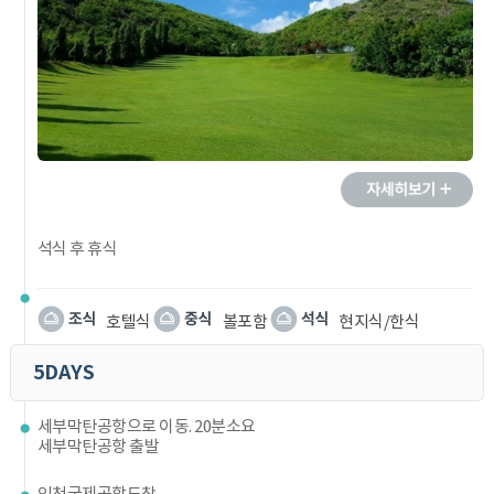
석식 후 휴식
호텔식
볼포함
현지식/한식
5DAYS
세부막탄공항으로 이동. 20분소요
세부막탄공항 출발