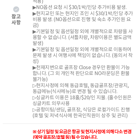
적용)
▶NO옵션 요청 시 $30/1박/인당 추가비용 발생.
▶현지교민 또는 현지인 조인 시 $30/1박/인당 추가
참고
비용 발생. (NO옵션으로 진행 및 숙소 추가인원 요
사항
금)
▶기본일정 및 옵션일정 외에 개별적으로 차량을 사
용할 수 없습니다. (셔틀차량, 차량이용은 별도금액
발생)
▶기본일정 및 옵션일정 외에 개별적으로 이동하여
문제 발생 시 여행사에 책임이 없습니다. (동의서 작
성)
▶천재지변으로 골프장 Close 경우만 환불이 가능
합니다. (그 외 개인적 판단으로 NO라운딩은 환불
불가능)
▷현지사정에 의해 동급호텔, 동급골프장/관광지,
동급메뉴(식사메뉴)로 변경 될 수 있습니다.
▷싱글카트 이용은 18홀/$20/인 지불. (홀수인원은
싱글카트 의무사용
▷공항미팅/샌딩, 골프장, 식당은 로컬가이드 진행
(호텔 및 저녁식사에 한국인직원이 상주 및 관리)
※ 상기 일정 및 요금은 항공 및 현지사정에 의해 다소 변경
(예약 골프장/호텔 등) 될 수 있습니다.