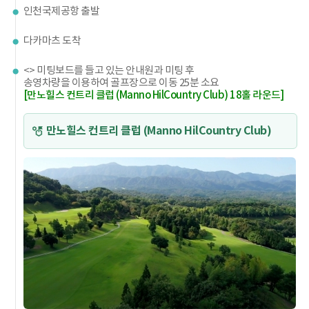
인천국제공항 출발
다카마츠 도착
<> 미팅보드를 들고 있는 안내원과 미팅 후
송영차량을 이용하여 골프장으로 이동 25분 소요
[만노힐스 컨트리 클럽 (Manno HilCountry Club) 18홀 라운드]
만노힐스 컨트리 클럽 (Manno HilCountry Club)