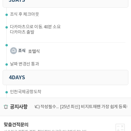
조식 후 체크아웃
다카마츠으로 이동. 40분 소요
다카마츠 출발
호텔식
날짜 변경선 통과
4DAYS
인천국제공항도착
공지사항
25년 5월1일부터 태국입국신고서 (TDAC) 작성필수! 가장 쉽게 작성하는 방법
[25년 최신] 비지트재팬 가장 쉽게 등록하는 방법
아
맞춤견적문의