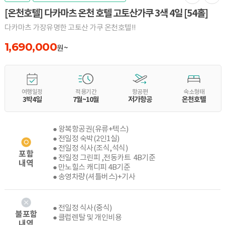
[온천호텔] 다카마츠 온천 호텔 고토산가쿠 3색 4일 [54홀]
다카마츠 가장유명한 고토산 가쿠 온천호텔!!
1,690,000
원~
여행일정
적용기간
항공편
숙소형태
3박4일
7월~10월
저가항공
온천호텔
● 왕복항공권(유류+텍스)
● 전일정 숙박(2인1실)
● 전일정 식사(조식,석식)
포함
● 전일정 그린피 ,전동카트 4B기준
내역
● 만노힐스 캐디피 4B기준
● 송영차량(셔틀버스)+기사
● 전일정 식사(중식)
불포함
● 클럽렌탈 및 개인비용
내역