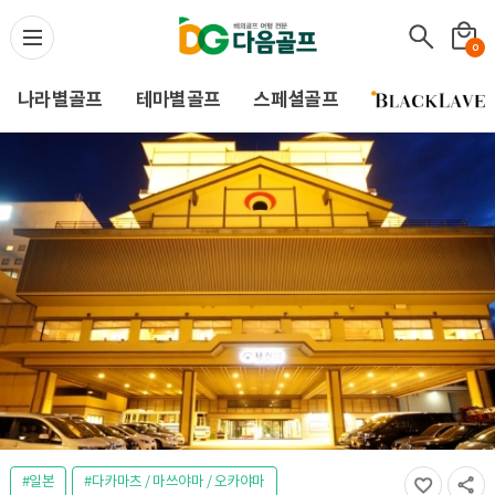
다음골프(Daum Golf) -
0
나라별골프
테마별골프
스페셜골프
#일본
#다카마츠 / 마쓰야마 / 오카야마