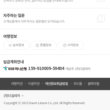
신속하고 정확한 견적, 합리적인 요금을 안내해 드립니다.
자주하는 질문
고객님들께서 자주하시는 질문들만 모아놨습니다.
여행정보
날씨정보
환율정보
시차정보
입금계좌안내
159-910009-59404
예금주 : (주)다음레저
개인정보취급방침
여행약관
이용약관
위드플
블랙라벨
(주)다음레저
Copyright ⓒ 2023 Daum Leisure Co.,Ltd. All Rights Reserved.