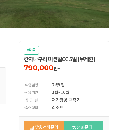
#태국
칸차나부리 미션힐CC 5일 [무제한]
790,000
원~
3박5일
·여행일정
3월~10월
·적용기간
저가항공,국적기
·항 공 편
리조트
·숙소형태
맞춤견적문의
전화문의