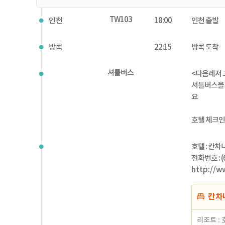
TW103
인천
18:00
인천 출발
방콕
22:15
방콕 도착
셔틀버스
<다음레저 
셔틀버스을 이
요
호텔 체크인
호텔 : 칸차나
전화번호 : (6
http://w
칸차나부
리조트 :