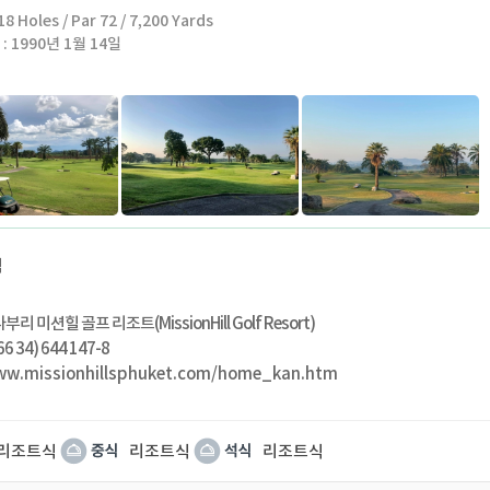
8 Holes / Par 72 / 7,200 Yards
: 1990년 1월 14일
제스트가 선정한 세계 100대 골프장 중 한곳.
차나부리에 위치한 미션힐즈cc는 골프전문잡지 골프다이제스트가 선정한 세계
명문 골프장 중 하나입니다.
장 중 20위안에 드는 골프장으로 잭 니클라우스가 직접 설계하였습니다.
, 미국프로골프협회에 의해 시작되어 세계그랜드슬램대회 중 하나가 된 PGA,
장 중 최초로 PGA 기준 코스에 합격한 골프장입니다.
의 길고 넓은 천연잔디와 거대한 호수로 둘러싸여 있는 리조트는 마치 한폭의 그
 풍경을 선사합니다.
식
도심과는 다른 조용하고 차분한 자연속에서 편안함을 느끼실 수 있습니다.
부리 미션힐 골프 리조트(MissionHill Golf Resort)
6 34) 644 147-8
ww.missionhillsphuket.com/home_kan.htm
리조트식
리조트식
리조트식