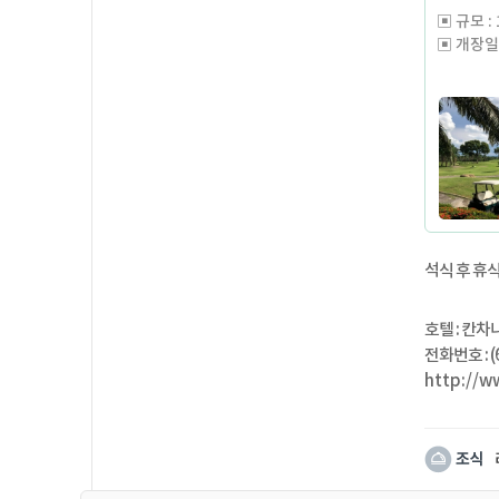
▣ 규모 : 1
▣ 개장일 
골프 다이
태국 칸
100대 
태국 골프
1916년
태국 골프
300야드
림과 같은
석식 후 휴
시끄러운 
호텔 : 칸차나
전화번호 : (6
http://w