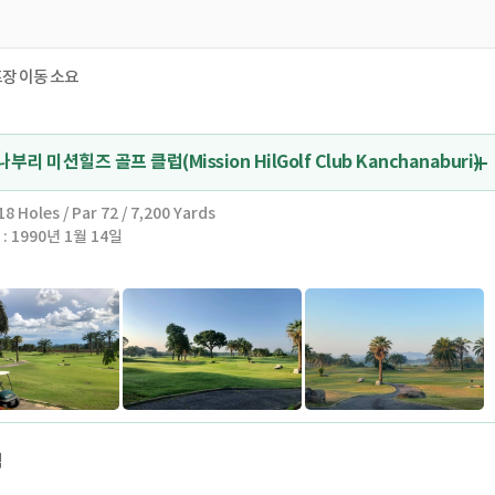
프장 이동 소요
리 미션힐즈 골프 클럽(Mission HilGolf Club Kanchanaburi)
8 Holes / Par 72 / 7,200 Yards
: 1990년 1월 14일
제스트가 선정한 세계 100대 골프장 중 한곳.
차나부리에 위치한 미션힐즈cc는 골프전문잡지 골프다이제스트가 선정한 세계
명문 골프장 중 하나입니다.
장 중 20위안에 드는 골프장으로 잭 니클라우스가 직접 설계하였습니다.
, 미국프로골프협회에 의해 시작되어 세계그랜드슬램대회 중 하나가 된 PGA,
장 중 최초로 PGA 기준 코스에 합격한 골프장입니다.
의 길고 넓은 천연잔디와 거대한 호수로 둘러싸여 있는 리조트는 마치 한폭의 그
 풍경을 선사합니다.
식
도심과는 다른 조용하고 차분한 자연속에서 편안함을 느끼실 수 있습니다.