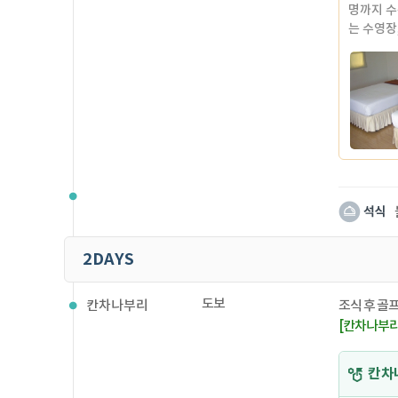
명까지 수
는 수영장
제공합니
전체적으로
있고 그 
면서 오른
법 깨끗하
●수용인원
●부대시설
2DAYS
도보
칸차나부리
조식 후 골프
[칸차나부리 미
칸차나부