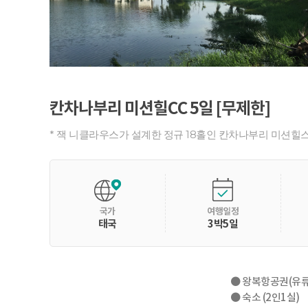
칸차나부리 미션힐CC 5일 [무제한]
* 잭 니클라우스가 설계한 정규 18홀인 칸차나부리 미션힐스
국가
여행일정
태국
3박5일
● 왕복항공권(유류
● 숙소 (2인1실)