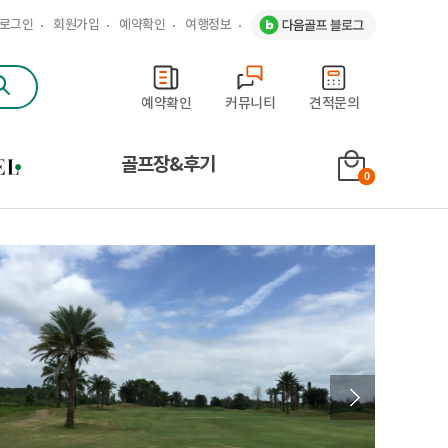
로그인
회원가입
예약확인
여행정보
문
예약확인
커뮤니티
견적문의
골프장&후기
0
Next