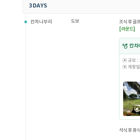
3DAYS
도보
칸차나부리
조식 후 골
[ 라운드]
칸차나부
▣ 규모 : 1
▣ 개장일 
골프 다이
태국 칸
100대 
태국 골프
1916년
태국 골프
300야드
림과 같은
석식 후 휴
시끄러운 