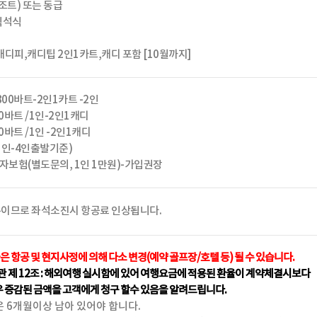
조트) 또는 동급
식석식
캐디피,캐디팁 2인1카트,캐디 포함 [10월까지]
800바트-2인1카트 -2인
50바트 /1인-2인1캐디
0바트 /1인 -2인1캐디
/1인-4인출발기준)
행자보험(별도문의, 1인 1만원)-가입권장
준이므로 좌석소진시 항공료 인상됩니다.
금은 항공 및 현지사정에 의해 다소 변경(예약 골프장/호텔 등) 될 수 있습니다.
 제 12조 : 해외여행 실시함에 있어 여행요금에 적용된 환율이 계약체결시보다
우 증감된 금액을 고객에게 청구 할수 있음을 알려드립니다.
 6개월이상 남아 있어야 합니다.