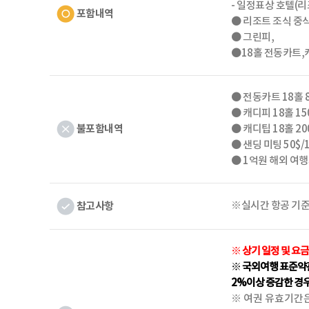
- 일정표상 호텔(리
포함내역
● 리조트 조식 중
● 그린피,
●18홀 전동카트,
● 전동카트 18홀 
● 캐디피 18홀 1
불포함내역
● 캐디팁 18홀 20
● 샌딩 미팅 50$
● 1억원 해외 여
참고사항
※실시간 항공 기
※ 상기 일정 및 요
※ 국외여행 표준약관
2%이상 증감한 경
※ 여권 유효기간은