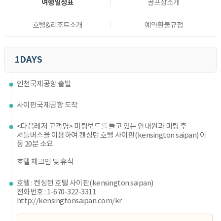
여행일정표
골프장소개
호텔&리조트소개
예약환불규정
1DAYS
인천국제공항 출발
사이판국제공항 도착
<다음레저 고객명> 미팅보드를 들고 있는 안내원과 미팅 후
셔틀버스을 이용하여 켄싱턴 호텔 사이판(kensington saipan) 이
동 20분 소요
호텔 체크인 및 휴식
호텔 : 켄싱턴 호텔 사이판(kensington saipan)
전화번호 : 1-670-322-3311
http://kensingtonsaipan.com/kr