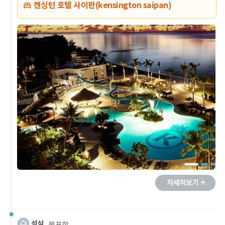
켄싱턴 호텔 사이판(kensington saipan)