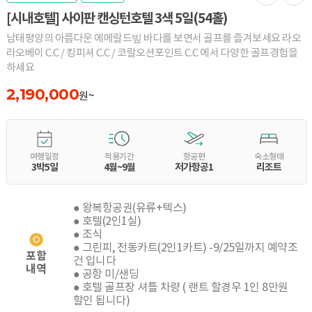
[시내호텔] 사이판 캔싱턴호텔 3색 5일(54홀)
남태평양의 아름다운 에메랄드빞 바다를 보면서 골프를 즐겨보세요 라오
라오베이 C.C / 킹피셔 C.C / 코랄오션포인트 C.C 에서 다양한 골프경험을
하세요
2,190,000
원~
여행일정
적용기간
항공편
숙소형태
3박5일
4월~9월
저가항공1
리조트
● 왕복항공권(유류+텍스)
● 호텔(2인1실)
● 조식
● 그린피, 전동카트(2인1카트) -9/25일까지 예약조
포함
건 입니다
내역
● 공항 미/샌딩
● 호텔 골프장 셔틀 차량 ( 랜트 할경우 1인 8만원
할인 됩니다)