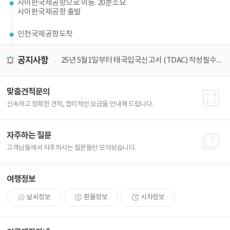
사이판국제공항으로 이동. 20분소요
사이판국제공항 출발
인천국제공항도착
공지사항
미널 이전 안내
25년 5월1일부터 태국입국신고서 (TDAC) 작성필수! 가장 쉽게 작성하는 방법
[
맞춤견적문의
신속하고 정확한 견적, 합리적인 요금을 안내해 드립니다.
자주하는 질문
고객님들께서 자주하시는 질문들만 모아놨습니다.
여행정보
날씨정보
환율정보
시차정보