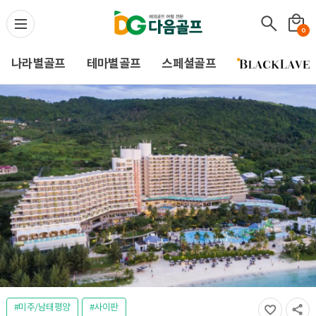
다음골프(Daum Golf) -
0
나라별골프
테마별골프
스페셜골프
#미주/남태평양
#사이판