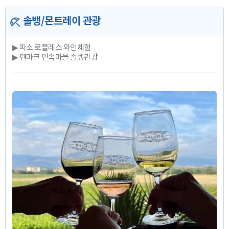
솔뱅/몬트레이 관광
▶ 파소 로블레스 와인체험
▶ 덴마크 민속마을 솔벵관광