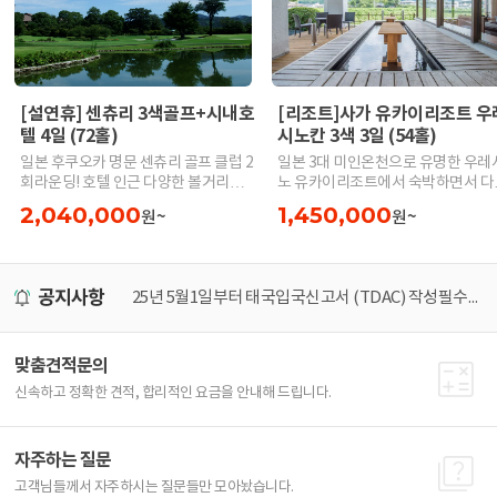
[설연휴] 센츄리 3색골프+시내호
[리조트]사가 유카이리조트 우
텔 4일 (72홀)
시노칸 3색 3일 (54홀)
일본 후쿠오카 명문 센츄리 골프 클럽 2
일본 3대 미인온천으로 유명한 우레
회라운딩! 호텔 인근 다양한 볼거리와
노 유카이리조트에서 숙박하면서 다
먹거리!
한 3색골프을 즐겨보세요. 다양한 온천
2,040,000
1,450,000
원~
원~
탕과 호텔조식뷔페와 바이킹석식으
만족스런 식사를 제공합니다
공지사항
25년 5월1일부터 태국입국신고서 (TDAC) 작성필수! 가장 쉽게 작성하는 방법
[25년 최신] 비지트재팬 가장 쉽게 등록하는 방
맞춤견적문의
신속하고 정확한 견적, 합리적인 요금을 안내해 드립니다.
자주하는 질문
고객님들께서 자주하시는 질문들만 모아놨습니다.