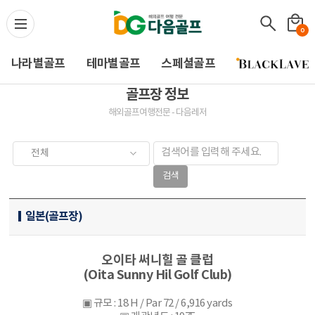
다음골프(Daum Golf) -
0
나라별골프
테마별골프
스페셜골프
골프장 정보
해외골프여행전문 - 다음레저
검색
일본(골프장)
오이타 써니힐 골 클럽
(Oita Sunny Hil Golf Club)
▣ 규모 : 18 H / Par 72 / 6,916 yards