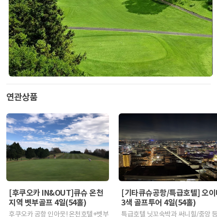
연관상품
[후쿠오카 IN&OUT]큐슈 온천
[기타큐슈공항/특급호텔] 오이
지역 벳부골프 4일(54홀)
3색 골프투어 4일(54홀)
후쿠오카 공항 인아웃! 온천호텔+벳부
특급호텔 닛꼬숙박과 써니힐/중앙 