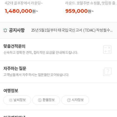
4군데 골프장에서 라운딩~
라운드. 호텔주변 쇼핑몰, 맛집등 즐
세요
1,480,000
959,000
원~
원~
공지사항
25년 5월1일부터 태국입국신고서 (TDAC) 작성필수! 가장 쉽게 작성하는 방법
[25년 최신] 비지트재팬 가장 쉽게 등록하는 
맞춤견적문의
신속하고 정확한 견적, 합리적인 요금을 안내해 드립니다.
자주하는 질문
고객님들께서 자주하시는 질문들만 모아놨습니다.
여행정보
날씨정보
환율정보
시차정보