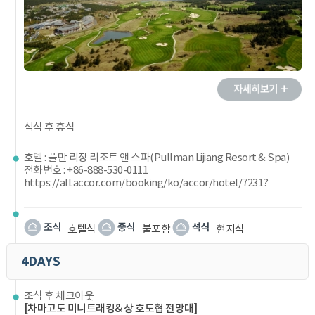
석식 후 휴식
호텔 : 풀만 리장 리조트 앤 스파(Pullman Lijiang Resort & Spa)
전화번호 : +86-888-530-0111
https://all.accor.com/booking/ko/accor/hotel/7231?
호텔식
불포함
현지식
4DAYS
조식 후 체크아웃
[차마고도 미니트래킹& 상 호도협 전망대]