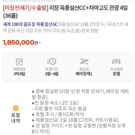
리장 옥룡설산CC+차마고도 관광 4일
[리장전세기/수출발]
(36홀)
세계 100대 골프장 옥룡설산GC
옥룡설산GC 18홀 2라운드 / 유네스코 세
계 문화 유산 리장고성 /차마고도(茶⻢古道) 문화 탐방
1,850,000
원~
여행일정
적용기간
항공편
숙소형태
3박4일
3월~4월
베이징캐1
호텔
● 왕복 항공편 (리장-인천 직항 전세기, 베이징 캐피
탈 항공)
●전 일정 숙소 ( 2인 1실)
- 리장 풀만 리조트 또는 동급
● 호텔 조식 / 중식1회/석식
포함
● 옥룡설산GC 1일 18홀 (그린피, 카트이용료)
내역
● 전 일정 가이드 +전 일정 교통편 (전용차량 오후
8시 까지)