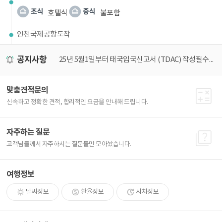
호텔식
불포함
인천국제공항도착
공지사항
25년 5월1일부터 태국입국신고서 (TDAC) 작성필수! 가장 쉽게 작성하는 방법
[25년 최신] 비지트재팬 가장 쉽게 등록하는 방법
아
맞춤견적문의
신속하고 정확한 견적, 합리적인 요금을 안내해 드립니다.
자주하는 질문
고객님들께서 자주하시는 질문들만 모아놨습니다.
여행정보
날씨정보
환율정보
시차정보