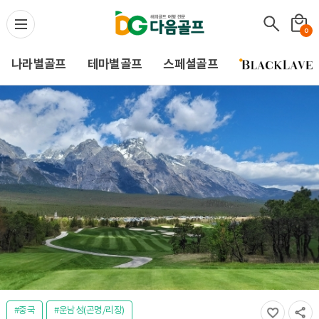
다음골프(Daum Golf) -
0
나라별골프
테마별골프
스페셜골프
#중국
#운남성(곤명/리장)